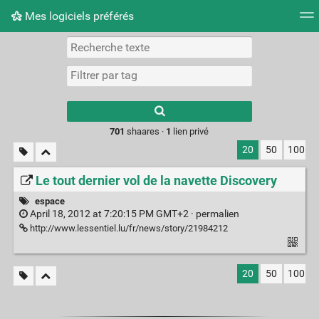
Mes logiciels préférés
Nuage de tags
Mur d'images
Quotidien
Flux RS
Type 1 or more
characters for
results.
701
shaares ·
1
lien privé
20
50
100
Le tout dernier vol de la navette Discovery
espace
April 18, 2012 at 7:20:15 PM GMT+2 ·
permalien
http://www.lessentiel.lu/fr/news/story/21984212
20
50
100