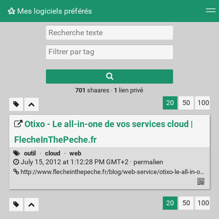
Mes logiciels préférés
Nuage de tags
Mur d'images
Quotidien
Flux RS
Type 1 or more
characters for
results.
701
shaares ·
1
lien privé
20
50
100
Otixo - Le all-in-one de vos services cloud |
FlecheInThePeche.fr
outil
·
cloud
·
web
July 15, 2012 at 1:12:28 PM GMT+2 ·
permalien
http://www.flecheinthepeche.fr/blog/web-service/otixo-le-all-in-one-de-vos-services-cloud.html
20
50
100