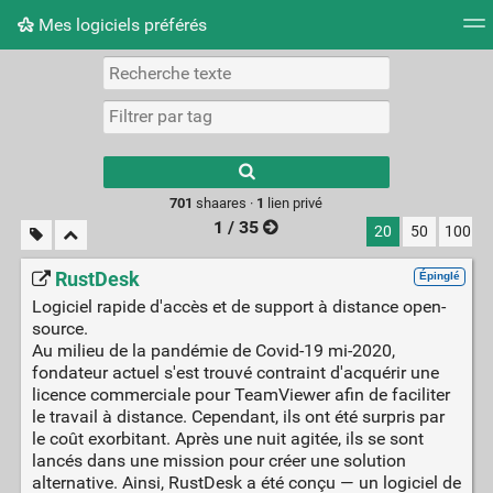
Mes logiciels préférés
Nuage de tags
Mur d'images
Quotidien
Flux RS
Type 1 or more
characters for
results.
701
shaares ·
1
lien privé
1 / 35
20
50
100
RustDesk
Épinglé
Logiciel rapide d'accès et de support à distance open-
source.
Au milieu de la pandémie de Covid-19 mi-2020,
fondateur actuel s'est trouvé contraint d'acquérir une
licence commerciale pour TeamViewer afin de faciliter
le travail à distance. Cependant, ils ont été surpris par
le coût exorbitant. Après une nuit agitée, ils se sont
lancés dans une mission pour créer une solution
alternative. Ainsi, RustDesk a été conçu — un logiciel de