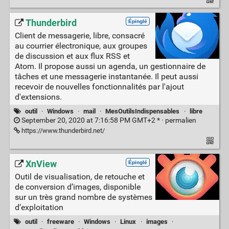
Thunderbird
Épinglé
Client de messagerie, libre, consacré
au courrier électronique, aux groupes
de discussion et aux flux RSS et
Atom. Il propose aussi un agenda, un gestionnaire de
tâches et une messagerie instantanée. Il peut aussi
recevoir de nouvelles fonctionnalités par l'ajout
d'extensions.
outil
·
Windows
·
mail
·
MesOutilsIndispensables
·
libre
September 20, 2020 at 7:16:58 PM GMT+2 * ·
permalien
https://www.thunderbird.net/
XnView
Épinglé
Outil de visualisation, de retouche et
de conversion d’images, disponible
sur un très grand nombre de systèmes
d’exploitation
outil
·
freeware
·
Windows
·
Linux
·
images
·