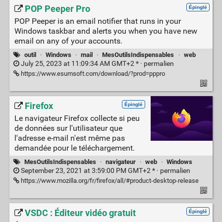
POP Peeper Pro
Épinglé
POP Peeper is an email notifier that runs in your
Windows taskbar and alerts you when you have new
email on any of your accounts.
outil
·
Windows
·
mail
·
MesOutilsIndispensables
·
web
July 25, 2023 at 11:09:34 AM GMT+2 * ·
permalien
https://www.esumsoft.com/download/?prod=pppro
Firefox
Épinglé
Le navigateur Firefox collecte si peu
de données sur l'utilisateur que
l'adresse e-mail n'est même pas
demandée pour le téléchargement.
MesOutilsIndispensables
·
navigateur
·
web
·
Windows
September 23, 2021 at 3:59:00 PM GMT+2 * ·
permalien
https://www.mozilla.org/fr/firefox/all/#product-desktop-release
VSDC : Éditeur vidéo gratuit
Épinglé