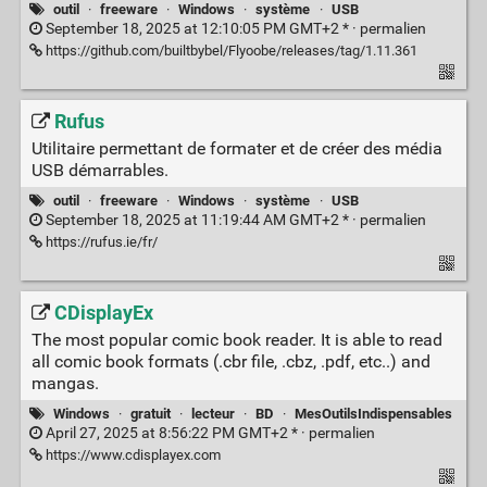
outil
·
freeware
·
Windows
·
système
·
USB
September 18, 2025 at 12:10:05 PM GMT+2 * ·
permalien
https://github.com/builtbybel/Flyoobe/releases/tag/1.11.361
Rufus
Utilitaire permettant de formater et de créer des média
USB démarrables.
outil
·
freeware
·
Windows
·
système
·
USB
September 18, 2025 at 11:19:44 AM GMT+2 * ·
permalien
https://rufus.ie/fr/
CDisplayEx
The most popular comic book reader. It is able to read
all comic book formats (.cbr file, .cbz, .pdf, etc..) and
mangas.
Windows
·
gratuit
·
lecteur
·
BD
·
MesOutilsIndispensables
April 27, 2025 at 8:56:22 PM GMT+2 * ·
permalien
https://www.cdisplayex.com