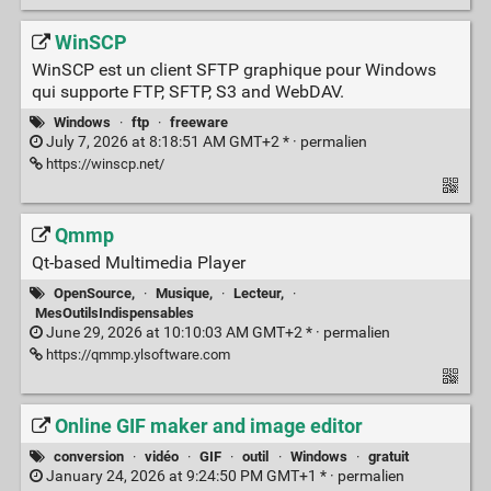
WinSCP
WinSCP est un client SFTP graphique pour Windows
qui supporte FTP, SFTP, S3 and WebDAV.
Windows
·
ftp
·
freeware
July 7, 2026 at 8:18:51 AM GMT+2 * ·
permalien
https://winscp.net/
Qmmp
Qt-based Multimedia Player
OpenSource,
·
Musique,
·
Lecteur,
·
MesOutilsIndispensables
June 29, 2026 at 10:10:03 AM GMT+2 * ·
permalien
https://qmmp.ylsoftware.com
Online GIF maker and image editor
conversion
·
vidéo
·
GIF
·
outil
·
Windows
·
gratuit
January 24, 2026 at 9:24:50 PM GMT+1 * ·
permalien