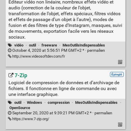
Éditeur vidéo non linéaire, nombreux effets vidéo et
audio (correction de la couleur de l’objet,
transformation de l’objet, effets spéciaux, filtres vidéos
et effets de passage d’un objet à l’autre), modes de
fusion et des filtres de type d’Instagram, masques, suivi
de mouvements, exportation facile vers les réseaux
sociaux.
vidéo
·
outil
·
freeware
·
MesOutilsIndispensables
October 4, 2020 at 5:56:51 PM GMT+2 * ·
permalien
http://www.videosoftdev.com/fr
7-Zip
Épinglé
Logiciel de compression de données et d’archivage de
fichiers. Il fonctionne en ligne de commande ou avec
une interface graphique.
outil
·
Windows
·
compression
·
MesOutilsIndispensables
·
OpenSource
September 20, 2020 at 9:39:21 PM GMT+2 * ·
permalien
https://www.7-zip.org/