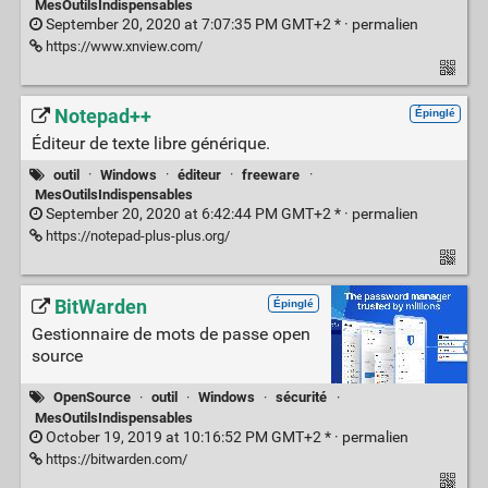
MesOutilsIndispensables
September 20, 2020 at 7:07:35 PM GMT+2 * ·
permalien
https://www.xnview.com/
Notepad++
Épinglé
Éditeur de texte libre générique.
outil
·
Windows
·
éditeur
·
freeware
·
MesOutilsIndispensables
September 20, 2020 at 6:42:44 PM GMT+2 * ·
permalien
https://notepad-plus-plus.org/
BitWarden
Épinglé
Gestionnaire de mots de passe open
source
OpenSource
·
outil
·
Windows
·
sécurité
·
MesOutilsIndispensables
October 19, 2019 at 10:16:52 PM GMT+2 * ·
permalien
https://bitwarden.com/