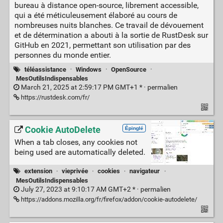
bureau à distance open-source, librement accessible,
qui a été méticuleusement élaboré au cours de
nombreuses nuits blanches. Ce travail de dévouement
et de détermination a abouti à la sortie de RustDesk sur
GitHub en 2021, permettant son utilisation par des
personnes du monde entier.
téléassistance
·
Windows
·
OpenSource
·
MesOutilsIndispensables
March 21, 2025 at 2:59:17 PM GMT+1 * ·
permalien
https://rustdesk.com/fr/
Cookie AutoDelete
Épinglé
When a tab closes, any cookies not
being used are automatically deleted.
extension
·
vieprivée
·
cookies
·
navigateur
·
MesOutilsIndispensables
July 27, 2023 at 9:10:17 AM GMT+2 * ·
permalien
https://addons.mozilla.org/fr/firefox/addon/cookie-autodelete/