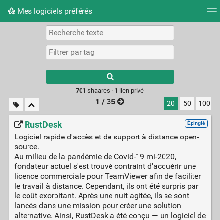
Mes logiciels préférés
Nuage de tags
Mur d'images
Quotidien
Flux RS
Type 1 or more
characters for
results.
701
shaares ·
1
lien privé
1 / 35
20
50
100
RustDesk
Épinglé
Logiciel rapide d'accès et de support à distance open-
source.
Au milieu de la pandémie de Covid-19 mi-2020,
fondateur actuel s'est trouvé contraint d'acquérir une
licence commerciale pour TeamViewer afin de faciliter
le travail à distance. Cependant, ils ont été surpris par
le coût exorbitant. Après une nuit agitée, ils se sont
lancés dans une mission pour créer une solution
alternative. Ainsi, RustDesk a été conçu — un logiciel de