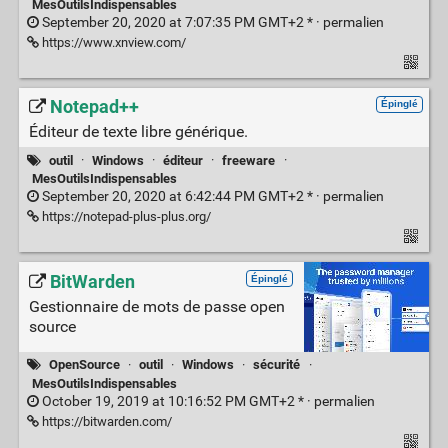
MesOutilsIndispensables
September 20, 2020 at 7:07:35 PM GMT+2 * ·
permalien
https://www.xnview.com/
Notepad++
Épinglé
Éditeur de texte libre générique.
outil
·
Windows
·
éditeur
·
freeware
·
MesOutilsIndispensables
September 20, 2020 at 6:42:44 PM GMT+2 * ·
permalien
https://notepad-plus-plus.org/
BitWarden
Épinglé
Gestionnaire de mots de passe open
source
OpenSource
·
outil
·
Windows
·
sécurité
·
MesOutilsIndispensables
October 19, 2019 at 10:16:52 PM GMT+2 * ·
permalien
https://bitwarden.com/