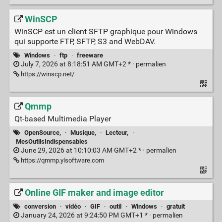
WinSCP
WinSCP est un client SFTP graphique pour Windows
qui supporte FTP, SFTP, S3 and WebDAV.
Windows
·
ftp
·
freeware
July 7, 2026 at 8:18:51 AM GMT+2 * ·
permalien
https://winscp.net/
Qmmp
Qt-based Multimedia Player
OpenSource,
·
Musique,
·
Lecteur,
·
MesOutilsIndispensables
June 29, 2026 at 10:10:03 AM GMT+2 * ·
permalien
https://qmmp.ylsoftware.com
Online GIF maker and image editor
conversion
·
vidéo
·
GIF
·
outil
·
Windows
·
gratuit
January 24, 2026 at 9:24:50 PM GMT+1 * ·
permalien