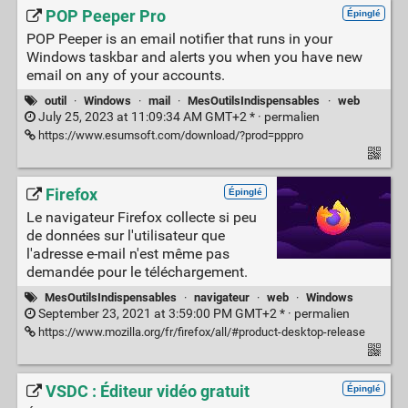
POP Peeper Pro
Épinglé
POP Peeper is an email notifier that runs in your
Windows taskbar and alerts you when you have new
email on any of your accounts.
outil
·
Windows
·
mail
·
MesOutilsIndispensables
·
web
July 25, 2023 at 11:09:34 AM GMT+2 * ·
permalien
https://www.esumsoft.com/download/?prod=pppro
Firefox
Épinglé
Le navigateur Firefox collecte si peu
de données sur l'utilisateur que
l'adresse e-mail n'est même pas
demandée pour le téléchargement.
MesOutilsIndispensables
·
navigateur
·
web
·
Windows
September 23, 2021 at 3:59:00 PM GMT+2 * ·
permalien
https://www.mozilla.org/fr/firefox/all/#product-desktop-release
VSDC : Éditeur vidéo gratuit
Épinglé