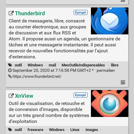
Thunderbird
Épinglé
Client de messagerie, libre, consacré
au courrier électronique, aux groupes
de discussion et aux flux RSS et
Atom. Il propose aussi un agenda, un gestionnaire de
tâches et une messagerie instantanée. Il peut aussi
recevoir de nouvelles fonctionnalités par l'ajout
d'extensions.
outil
·
Windows
·
mail
·
MesOutilsIndispensables
·
libre
September 20, 2020 at 7:16:58 PM GMT+2 * ·
permalien
https://www.thunderbird.net/
XnView
Épinglé
Outil de visualisation, de retouche et
de conversion d’images, disponible
sur un très grand nombre de systèmes
d’exploitation
outil
·
freeware
·
Windows
·
Linux
·
images
·