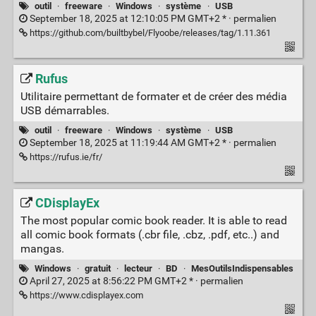
outil
·
freeware
·
Windows
·
système
·
USB
September 18, 2025 at 12:10:05 PM GMT+2 * ·
permalien
https://github.com/builtbybel/Flyoobe/releases/tag/1.11.361
Rufus
Utilitaire permettant de formater et de créer des média
USB démarrables.
outil
·
freeware
·
Windows
·
système
·
USB
September 18, 2025 at 11:19:44 AM GMT+2 * ·
permalien
https://rufus.ie/fr/
CDisplayEx
The most popular comic book reader. It is able to read
all comic book formats (.cbr file, .cbz, .pdf, etc..) and
mangas.
Windows
·
gratuit
·
lecteur
·
BD
·
MesOutilsIndispensables
April 27, 2025 at 8:56:22 PM GMT+2 * ·
permalien
https://www.cdisplayex.com