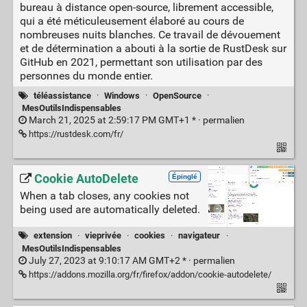
bureau à distance open-source, librement accessible,
qui a été méticuleusement élaboré au cours de
nombreuses nuits blanches. Ce travail de dévouement
et de détermination a abouti à la sortie de RustDesk sur
GitHub en 2021, permettant son utilisation par des
personnes du monde entier.
téléassistance
·
Windows
·
OpenSource
·
MesOutilsIndispensables
March 21, 2025 at 2:59:17 PM GMT+1 * ·
permalien
https://rustdesk.com/fr/
Cookie AutoDelete
Épinglé
When a tab closes, any cookies not
being used are automatically deleted.
extension
·
vieprivée
·
cookies
·
navigateur
·
MesOutilsIndispensables
July 27, 2023 at 9:10:17 AM GMT+2 * ·
permalien
https://addons.mozilla.org/fr/firefox/addon/cookie-autodelete/