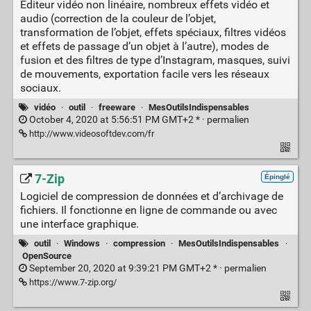
Éditeur vidéo non linéaire, nombreux effets vidéo et
audio (correction de la couleur de l’objet,
transformation de l’objet, effets spéciaux, filtres vidéos
et effets de passage d’un objet à l’autre), modes de
fusion et des filtres de type d’Instagram, masques, suivi
de mouvements, exportation facile vers les réseaux
sociaux.
vidéo
·
outil
·
freeware
·
MesOutilsIndispensables
October 4, 2020 at 5:56:51 PM GMT+2 * ·
permalien
http://www.videosoftdev.com/fr
7-Zip
Épinglé
Logiciel de compression de données et d’archivage de
fichiers. Il fonctionne en ligne de commande ou avec
une interface graphique.
outil
·
Windows
·
compression
·
MesOutilsIndispensables
·
OpenSource
September 20, 2020 at 9:39:21 PM GMT+2 * ·
permalien
https://www.7-zip.org/