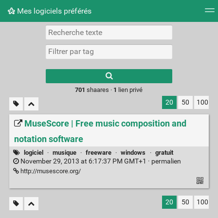
Mes logiciels préférés
Nuage de tags
Mur d'images
Quotidien
Flux RS
Type 1 or more
characters for
results.
701
shaares ·
1
lien privé
20
50
100
MuseScore | Free music composition and
notation software
logiciel
·
musique
·
freeware
·
windows
·
gratuit
November 29, 2013 at 6:17:37 PM GMT+1 ·
permalien
http://musescore.org/
20
50
100