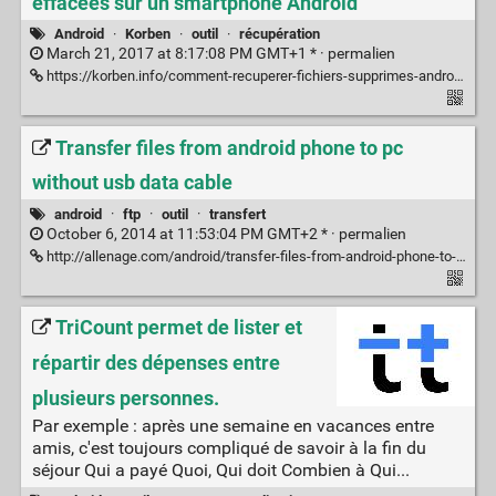
effacées sur un smartphone Android
Android
·
Korben
·
outil
·
récupération
March 21, 2017 at 8:17:08 PM GMT+1 * ·
permalien
https://korben.info/comment-recuperer-fichiers-supprimes-android.html
Transfer files from android phone to pc
without usb data cable
android
·
ftp
·
outil
·
transfert
October 6, 2014 at 11:53:04 PM GMT+2 * ·
permalien
http://allenage.com/android/transfer-files-from-android-phone-to-pc-without-usb-data-cable/
TriCount permet de lister et
répartir des dépenses entre
plusieurs personnes.
Par exemple : après une semaine en vacances entre
amis, c'est toujours compliqué de savoir à la fin du
séjour Qui a payé Quoi, Qui doit Combien à Qui...