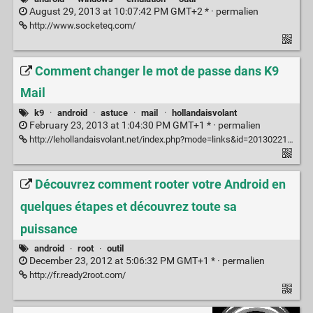
August 29, 2013 at 10:07:42 PM GMT+2 * ·
permalien
http://www.socketeq.com/
Comment changer le mot de passe dans K9
Mail
k9
·
android
·
astuce
·
mail
·
hollandaisvolant
February 23, 2013 at 1:04:30 PM GMT+1 * ·
permalien
http://lehollandaisvolant.net/index.php?mode=links&id=20130221171911
Découvrez comment rooter votre Android en
quelques étapes et découvrez toute sa
puissance
android
·
root
·
outil
December 23, 2012 at 5:06:32 PM GMT+1 * ·
permalien
http://fr.ready2root.com/