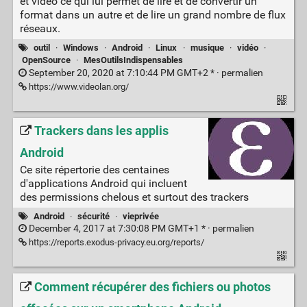
et vidéo ce qui lui permet de lire et de convertir un
format dans un autre et de lire un grand nombre de flux
réseaux.
outil
·
Windows
·
Android
·
Linux
·
musique
·
vidéo
·
OpenSource
·
MesOutilsIndispensables
September 20, 2020 at 7:10:44 PM GMT+2 * ·
permalien
https://www.videolan.org/
Trackers dans les applis
Android
Ce site répertorie des centaines
d'applications Android qui incluent
des permissions chelous et surtout des trackers
Android
·
sécurité
·
vieprivée
December 4, 2017 at 7:30:08 PM GMT+1 * ·
permalien
https://reports.exodus-privacy.eu.org/reports/
Comment récupérer des fichiers ou photos