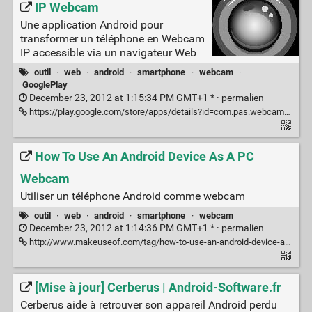
IP Webcam
Une application Android pour
transformer un téléphone en Webcam
IP accessible via un navigateur Web
outil
·
web
·
android
·
smartphone
·
webcam
·
GooglePlay
December 23, 2012 at 1:15:34 PM GMT+1 * ·
permalien
https://play.google.com/store/apps/details?id=com.pas.webcam&hl=fr
How To Use An Android Device As A PC
Webcam
Utiliser un téléphone Android comme webcam
outil
·
web
·
android
·
smartphone
·
webcam
December 23, 2012 at 1:14:36 PM GMT+1 * ·
permalien
http://www.makeuseof.com/tag/how-to-use-an-android-device-as-a-pc-webcam/
[Mise à jour] Cerberus | Android-Software.fr
Cerberus aide à retrouver son appareil Android perdu