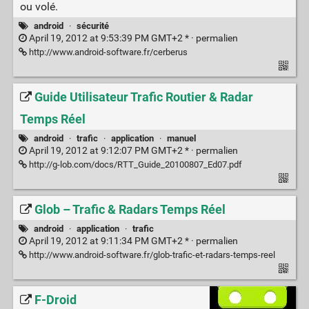
ou volé.
android
·
sécurité
April 19, 2012 at 9:53:39 PM GMT+2 * ·
permalien
http://www.android-software.fr/cerberus
Guide Utilisateur Trafic Routier & Radar
Temps Réel
android
·
trafic
·
application
·
manuel
April 19, 2012 at 9:12:07 PM GMT+2 * ·
permalien
http://g-lob.com/docs/RTT_Guide_20100807_Ed07.pdf
Glob – Trafic & Radars Temps Réel
android
·
application
·
trafic
April 19, 2012 at 9:11:34 PM GMT+2 * ·
permalien
http://www.android-software.fr/glob-trafic-et-radars-temps-reel
F-Droid