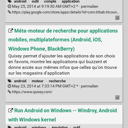
android
·
outil
·
compte
·
application
May 25, 2014 at 9:19:30 AM GMT+2 * ·
permalien
https://play.google.com/store/apps/details?id=com.tribab.tricount.android
Méta-moteur de recherche pour applications
mobiles, multiplateformes (Android, iOS,
Windows Phone, BlackBerry)
Quixey permet d'ajouter les applications de son choix
en favoris, montre les applications qui buzzent et
donne accès aux mêmes infos que celles qu'on trouve
sur les magasins d'application
android
·
moteur
·
recherche
May 23, 2014 at 7:33:14 PM GMT+2 * ·
permalien
https://www.quixey.com/
Run Android on Windows -- Windroy, Android
with Windows kernel
android
·
windows
·
émulation
·
outil