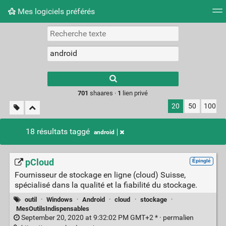
Mes logiciels préférés
Nuage de tags
Mur d'images
Quotidien
Flux RS
Type 1 or more
characters for
results.
701
shaares ·
1
lien privé
20
50
100
18 résultats taggé
android
pCloud
Épinglé
Fournisseur de stockage en ligne (cloud) Suisse,
spécialisé dans la qualité et la fiabilité du stockage.
outil
·
Windows
·
Android
·
cloud
·
stockage
·
MesOutilsIndispensables
September 20, 2020 at 9:32:02 PM GMT+2 * ·
permalien