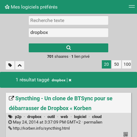
Mes logiciels préférés
Nuage de tags
Mur d'images
Quotidien
Flux RS
Type 1 or more
characters for
results.
701
shaares ·
1
lien privé
20
50
100
1 résultat taggé
dropbox
Syncthing - Un clone de BTSync pour se
débarrasser de Dropbox « Korben
p2p
·
dropbox
·
outil
·
web
·
logiciel
·
cloud
May 24, 2014 at 3:37:09 PM GMT+2 ·
permalien
http://korben.info/syncthing.html