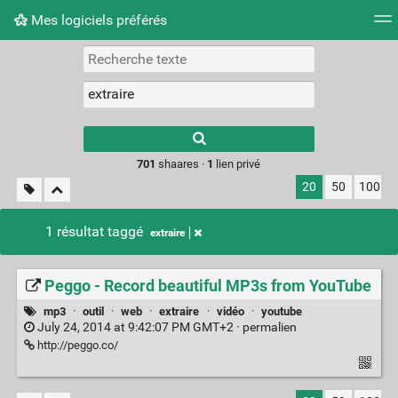
Mes logiciels préférés
Nuage de tags
Mur d'images
Quotidien
Flux RS
Type 1 or more
characters for
results.
701
shaares ·
1
lien privé
20
50
100
1 résultat taggé
extraire
Peggo - Record beautiful MP3s from YouTube
mp3
·
outil
·
web
·
extraire
·
vidéo
·
youtube
July 24, 2014 at 9:42:07 PM GMT+2 ·
permalien
http://peggo.co/