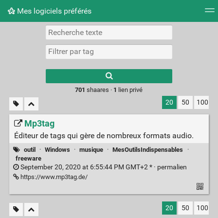
Mes logiciels préférés
Nuage de tags
Mur d'images
Quotidien
Flux RS
Type 1 or more
characters for
results.
701
shaares ·
1
lien privé
20
50
100
Mp3tag
Éditeur de tags qui gère de nombreux formats audio.
outil
·
Windows
·
musique
·
MesOutilsIndispensables
·
freeware
September 20, 2020 at 6:55:44 PM GMT+2 * ·
permalien
https://www.mp3tag.de/
20
50
100