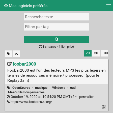
Mes logiciels préférés
Nuage de tags
Mur d'images
Quotidien
Flux RS
Type 1 or more
characters for
results.
701
shaares ·
1
lien privé
20
50
100
foobar2000
Foobar2000 est l'un des lecteurs MP3 les plus légers en
termes de ressources mémoire / processeur (pour le
ReplayGain)
OpenSource
·
musique
·
Windows
·
outil
·
MesOutilsIndispensables
October 19, 2020 at 10:54:20 PM GMT+2 * ·
permalien
https://www.foobar2000.org/